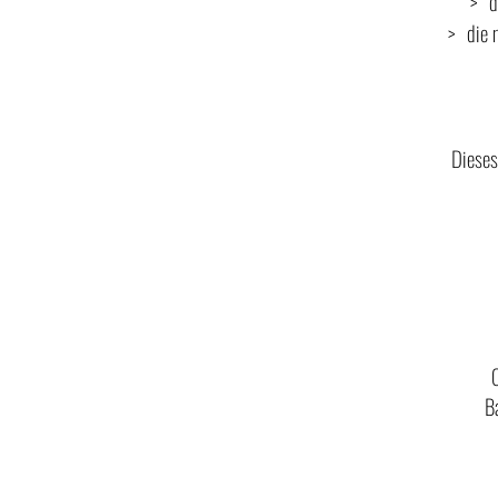
d
die 
Dieses
C
B