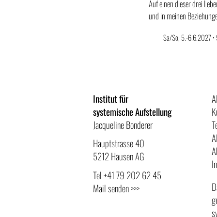
Auf einen dieser drei Leb
und in meinen Beziehung
Sa/So, 5.-6.6.2027 •
Institut für
A
systemische Aufstellung
K
Jacqueline Bonderer
T
A
Hauptstrasse 40
A
5212 Hausen AG
I
Tel
+41 79 202 62 45
D
Mail senden >>>
g
s