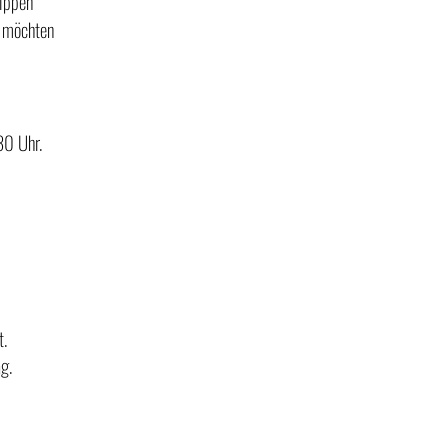
kippen
n möchten
30 Uhr.
G
t.
g.