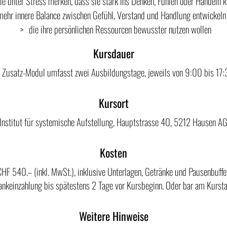
ie unter Stress merken, dass sie stark ins Denken, Fühlen oder Handeln 
mehr innere Balance zwischen Gefühl, Verstand und Handlung entwickel
die ihre persönlichen Ressourcen bewusster nutzen wollen
Kursdauer
 Zusatz-Modul umfasst zwei Ausbildungstage, jeweils von 9:00 bis 17:
Kursort
Institut für systemische Aufstellung, Hauptstrasse 40, 5212 Hausen A
Kosten
HF 540.– (inkl. MwSt.), inklusive Unterlagen, Getränke und Pausenbuffe
ankeinzahlung bis spätestens 2 Tage vor Kursbeginn. Oder bar am Kursta
Weitere Hinweise