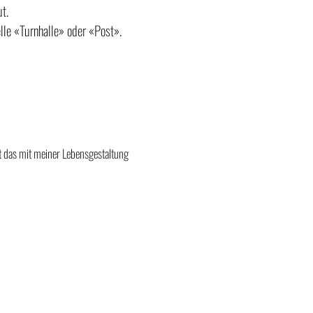
ut.
lle «Turnhalle» oder «Post».
ht das mit meiner Lebensgestaltung
Jetzt anmelden