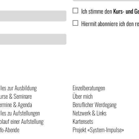
Ich stimme den
Kurs- und G
Hiermit abonniere ich den r
Anmelden
lles zur Ausbildung
Einzelberatungen
urse & Seminare
Über mich
ermine & Agenda
Beruflicher Werdegang
lles zu Aufstellungen
Netzwerk & Links
blauf einer Aufstellung
Kartensets
nfo-Abende
Projekt «System-Impulse»