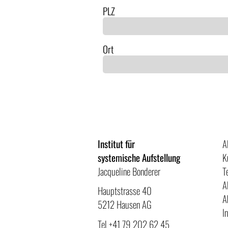
PLZ
Ort
Institut für
A
systemische Aufstellung
K
Jacqueline Bonderer
T
A
Hauptstrasse 40
A
5212 Hausen AG
I
Tel
+41 79 202 62 45